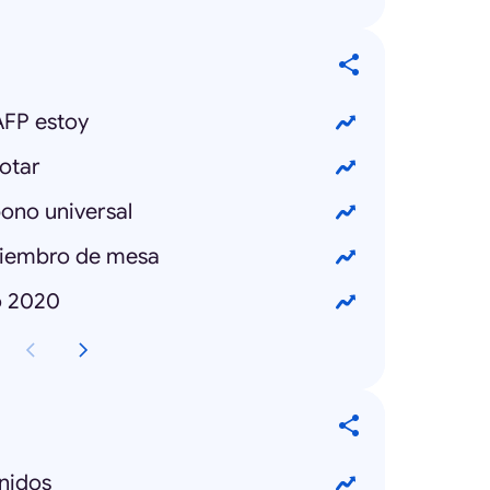
AFP estoy
otar
bono universal
miembro de mesa
o 2020
nidos