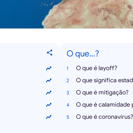
O que...?
O que é layoff?
O que significa est
O que é mitigação?
O que é calamidade 
O que é coronavírus