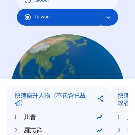
Global
Taiwán
快速竄升人物（不包含已故
快速
者）
故者
川普
川
羅志祥
金