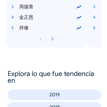
周揚青
吳
金正恩
拜
持修
唐
Explora lo que fue tendencia
en
2019