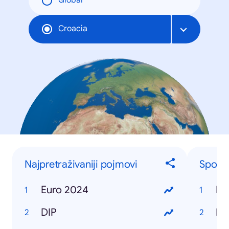
Global
Croacia
Najpretraživaniji pojmovi
Sport
Euro 2024
Eu
DIP
Hrv