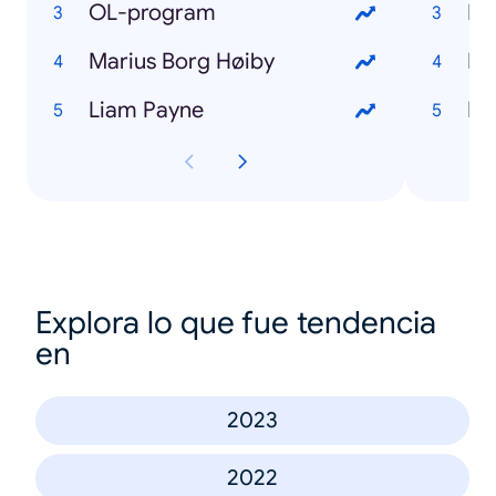
OL-program
Du
Marius Borg Høiby
Fo
Liam Payne
Ibe
Explora lo que fue tendencia
en
2023
2022