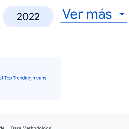
Ver más
2022
at Top Trending means.
de
Data Methodology