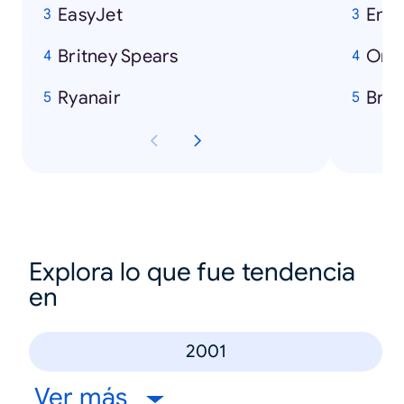
EasyJet
Emi
Britney Spears
Orl
Ryanair
Brad
Explora lo que fue tendencia
en
2001
Ver más