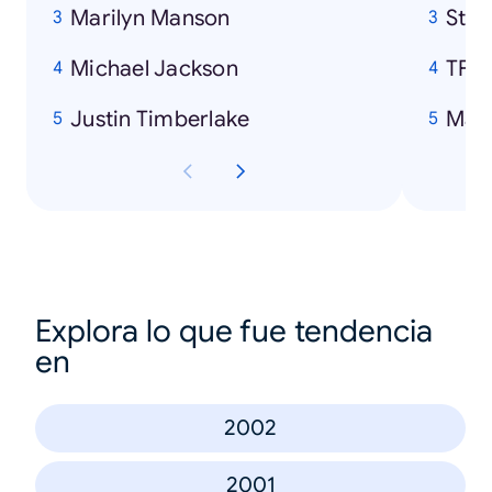
Marilyn Manson
Sta
Michael Jackson
TF1
Justin Timberlake
Matr
Explora lo que fue tendencia
en
2002
2001