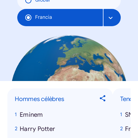
Global
Francia
Hommes célèbres
Tendan
Eminem
SNC
Harry Potter
Fna