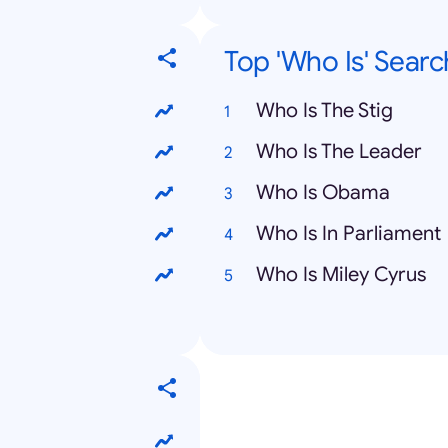
Top 'Who Is' Sear
Who Is The Stig
Who Is The Leader
Who Is Obama
Who Is In Parliament
Who Is Miley Cyrus