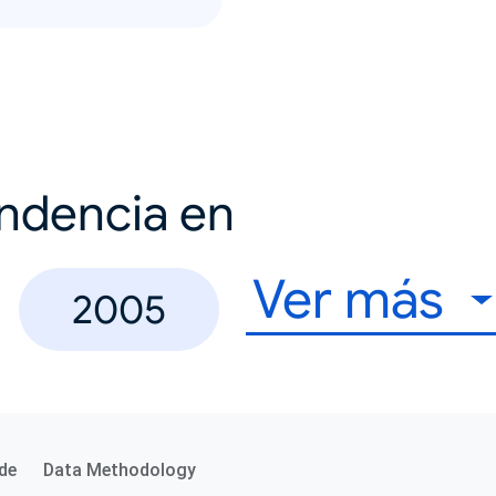
endencia en
Ver más
2005
de
Data Methodology