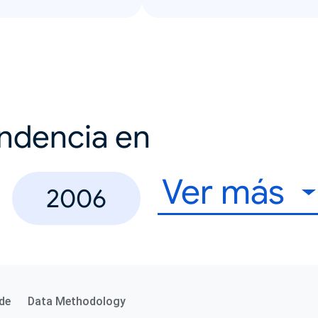
endencia en
Ver más
2006
de
Data Methodology