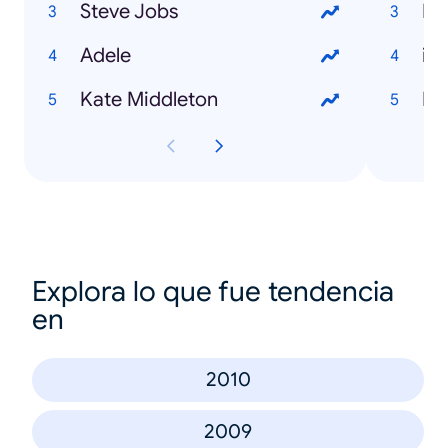
Steve Jobs
Ds
Adele
iP
Kate Middleton
Bat
Explora lo que fue tendencia
en
2010
2009