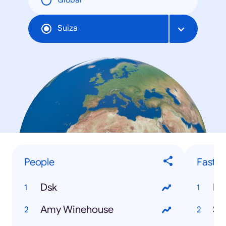
Global
Suiza
People
Fastes
Dsk
Ds
Amy Winehouse
Sb