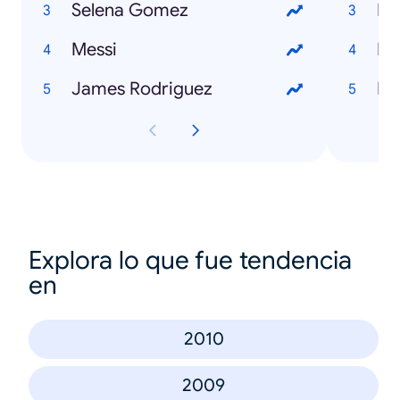
Selena Gomez
Mu
Messi
Me
James Rodriguez
Ho
Explora lo que fue tendencia
en
2010
2009