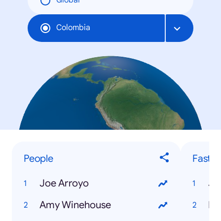
Global
Colombia
People
Fastes
Joe Arroyo
Ju
Amy Winehouse
Fa