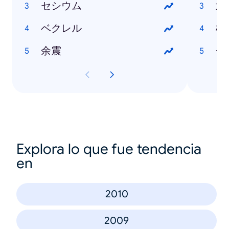
セシウム
武
ベクレル
松
余震
チ
Explora lo que fue tendencia
en
2010
2009