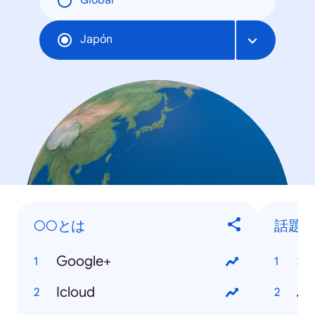
Global
Japón
○○とは
話題
Google+
な
Icloud
島