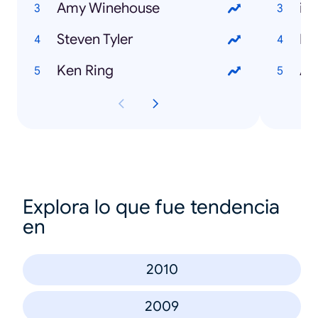
Amy Winehouse
iP
Steven Tyler
Pi
Ken Ring
Ad
Explora lo que fue tendencia
en
2010
2009