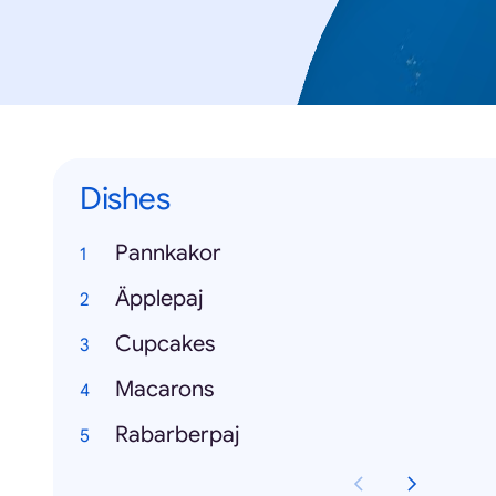
Dishes
Pannkakor
Äpplepaj
Cupcakes
Macarons
Rabarberpaj