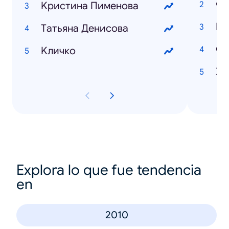
Фи
Kристина Пименова
Гу
Tатьяна Денисова
Oд
Kличко
Xо
Explora lo que fue tendencia
en
2010