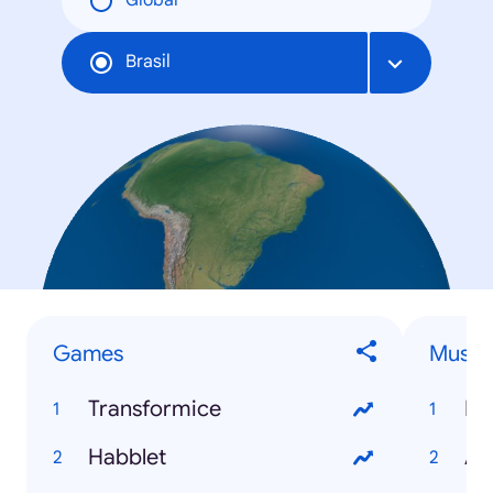
Global
Brasil
Games
Musici
Transformice
Pe
Habblet
Ad