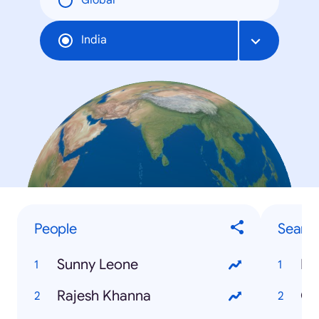
Global
India
People
Searc
Sunny Leone
IB
Rajesh Khanna
Ga