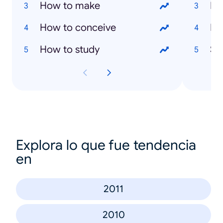
How to make
Ev
How to conceive
Ma
How to study
Sai
Explora lo que fue tendencia
en
2011
2010