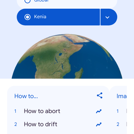
Global
Kenia
How to...
Image
How to abort
Na
How to drift
Ri