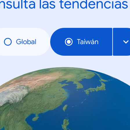
sulta las tendencias
Global
Taiwán