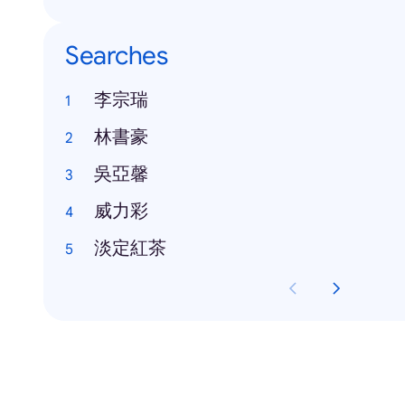
Searches
李宗瑞
林書豪
吳亞馨
威力彩
淡定紅茶