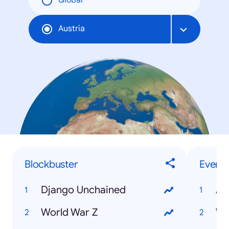
Global
Austria
Blockbuster
Events
Django Unchained
Ai
World War Z
WM