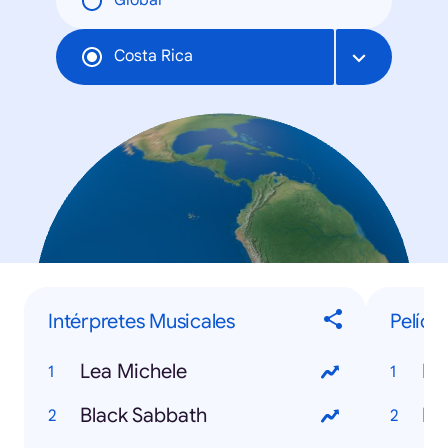
Global
Costa Rica
Intérpretes Musicales
Pelícu
Lea Michele
Mi
Black Sabbath
Ir