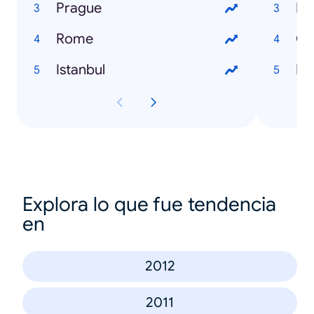
Prague
Lo
Rome
Gl
Istanbul
Fli
Explora lo que fue tendencia
en
2012
2011