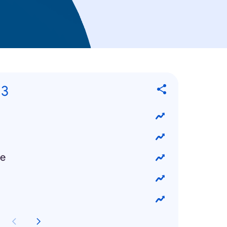
13
ke