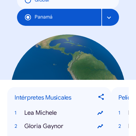
Global
Panamá
Intérpretes Musicales
Pelícu
Lea Michele
Mi
Gloria Gaynor
Ir