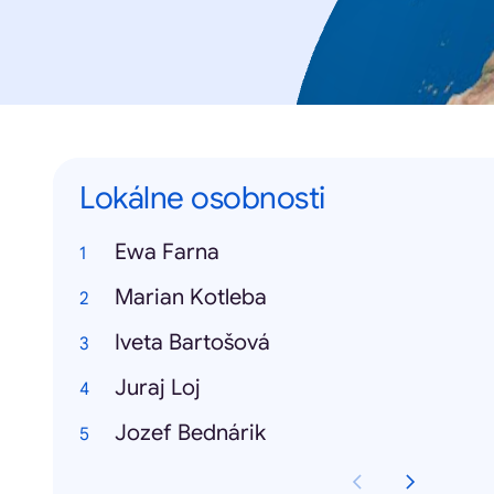
Lokálne osobnosti
Ewa Farna
Marian Kotleba
Iveta Bartošová
Juraj Loj
Jozef Bednárik