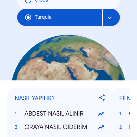
Global
Turquía
NASIL YAPILIR?
FİLML
ABDEST NASIL ALINIR
CE
ORAYA NASIL GİDERİM
EV