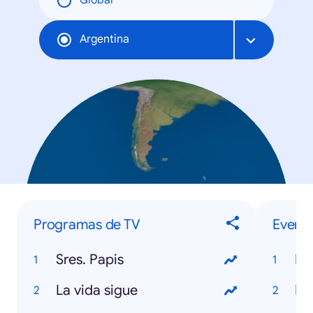
Global
Argentina
Programas de TV
Evento
Sres. Papis
Mu
La vida sigue
Da