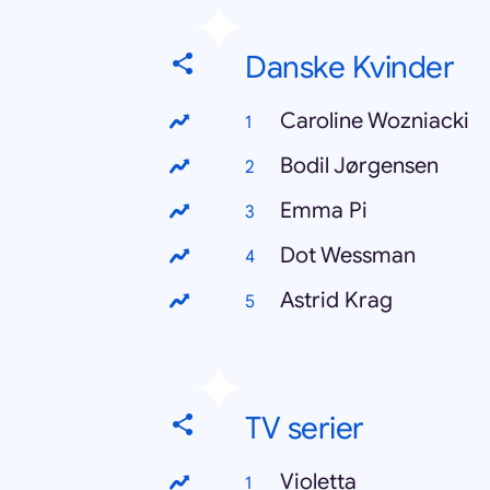
Danske Kvinder
Caroline Wozniacki
Bodil Jørgensen
Emma Pi
Dot Wessman
Astrid Krag
TV serier
Violetta