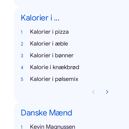
Kalorier i ...
Kalorier i pizza
Kalorier i æble
Kalorier i bønner
Kalorie i knækbrød
Kalorier i pølsemix
Danske Mænd
Kevin Magnussen