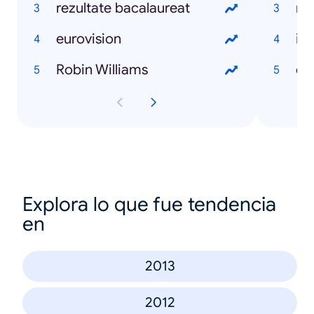
rezultate bacalaureat
ma
eurovision
int
Robin Williams
dr
Explora lo que fue tendencia
en
2013
2012