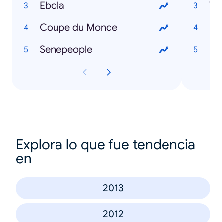
Ebola
To
Coupe du Monde
Ro
Senepeople
Mo
Explora lo que fue tendencia
en
2013
2012