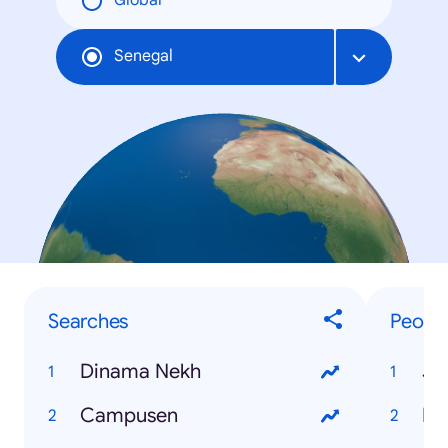
Global
Senegal
Searches
Peopl
Dinama Nekh
Ja
Campusen
Di