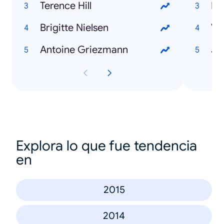
Terence Hill
He
Brigitte Nielsen
Va
Antoine Griezmann
Ja
Explora lo que fue tendencia
en
2015
2014