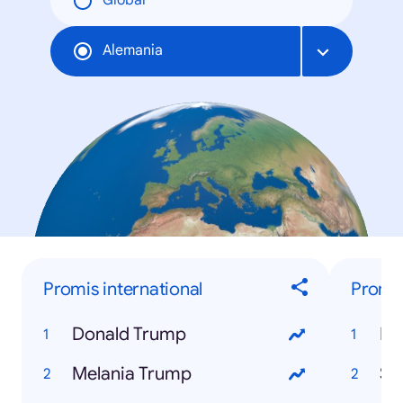
Global
Alemania
Promis international
Promis
Donald Trump
Ni
Melania Trump
Sa