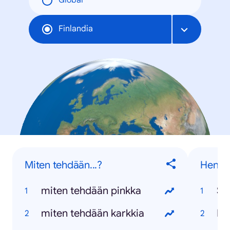
Global
Finlandia
Miten tehdään...?
Henkil
miten tehdään pinkka
Sa
miten tehdään karkkia
Da