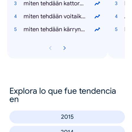
miten tehdään kattoremontti
Do
miten tehdään voitaikina
Ax
miten tehdään kärrynpyörä
Pa
Explora lo que fue tendencia
en
2015