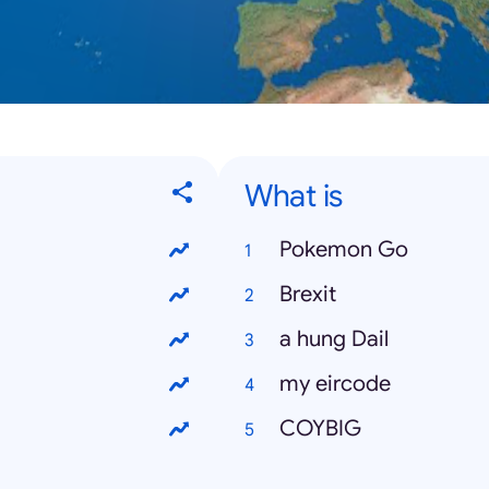
What is
Pokemon Go
Brexit
a hung Dail
my eircode
COYBIG