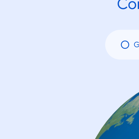
Con
G