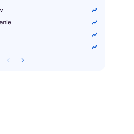
v
anie