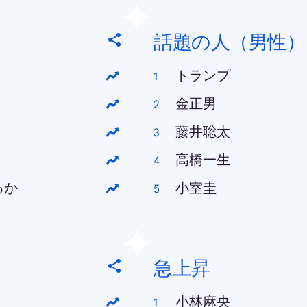
話題の人（男性）
トランプ
金正男
藤井聡太
高橋一生
るか
小室圭
急上昇
小林麻央