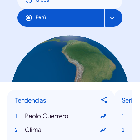
Global
Perú
Tendencias
Series
Paolo Guerrero
So
Clima
13