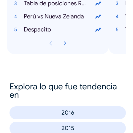
Tabla de posiciones Rusia
Rá
Perú vs Nueva Zelanda
VB
Despacito
Th
Explora lo que fue tendencia
en
2016
2015