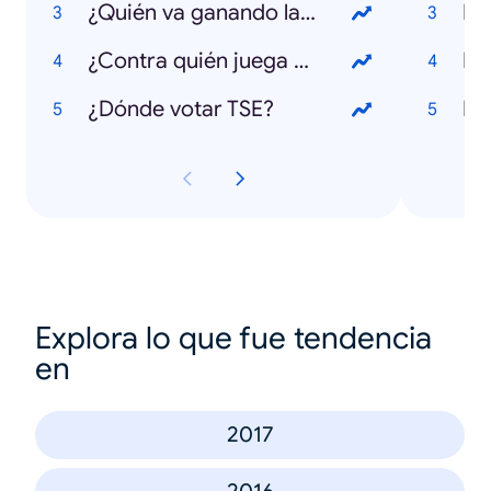
¿Quién va ganando las elecciones 2018?
Inf
¿Contra quién juega Costa Rica en el Mundial 2018?
De
¿Dónde votar TSE?
La
Explora lo que fue tendencia
en
2017