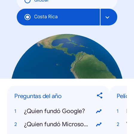
Global
Costa Rica
Preguntas del año
Pelícu
¿Quien fundó Google?
Bo
¿Quien fundó Microsoft?
Ve