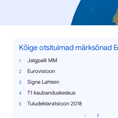
Kõige otsituimad märksõnad Ee
Jalgpalli MM
Eurovisioon
Signe Lahtein
T1 kaubanduskeskus
Tuludeklaratsioon 2018