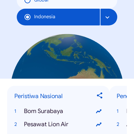
Global
Indonesia
Peristiwa Nasional
Penelu
Bom Surabaya
Pi
Pesawat Lion Air
As