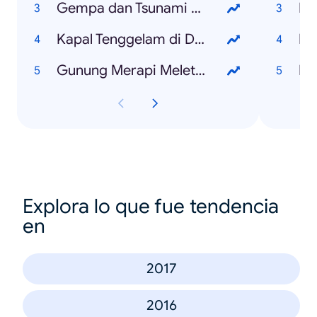
Gempa dan Tsunami Palu
Pi
Kapal Tenggelam di Danau Toba
Ka
Gunung Merapi Meletus
Ni
Explora lo que fue tendencia
en
2017
2016