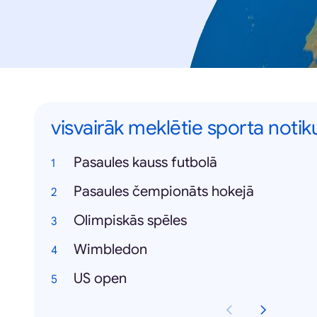
visvairāk meklētie sporta noti
Pasaules kauss futbolā
Pasaules čempionāts hokejā
Olimpiskās spēles
Wimbledon
US open