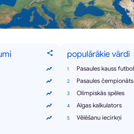
kumi
populārākie vārdi
Pasaules kauss futbo
Pasaules čempionāts
Olimpiskās spēles
Algas kalkulators
Vēlēšanu iecirkņi