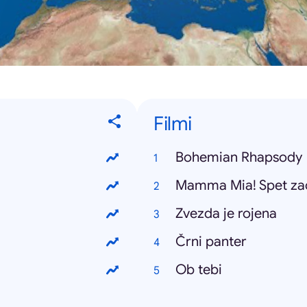
Filmi
Bohemian Rhapsody
Mamma Mia! Spet za
Zvezda je rojena
Črni panter
Ob tebi