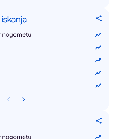
 iskanja
v nogometu
v nogometu