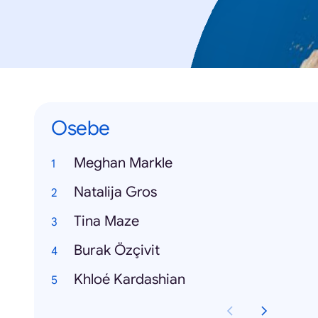
Osebe
Meghan Markle
Natalija Gros
Tina Maze
Burak Özçivit
Khloé Kardashian