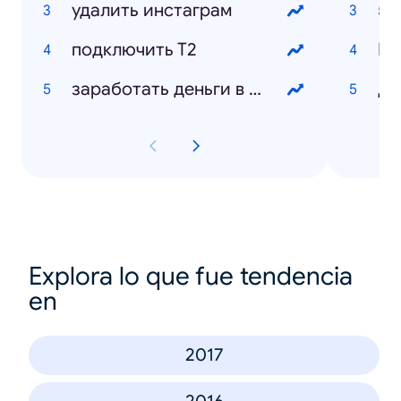
удалить инстаграм
50
подключить Т2
заработать деньги в интернете
Дэ
Explora lo que fue tendencia
en
2017