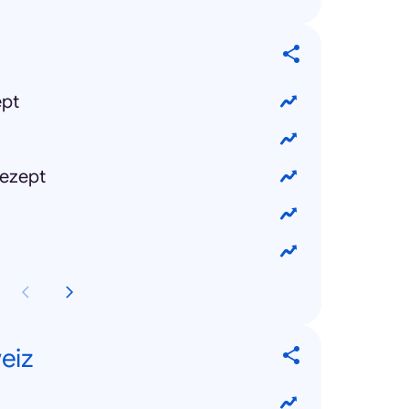
ept
ezept
eiz