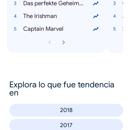
Das perfekte Geheimnis
Co
The Irishman
An
Captain Marvel
Sa
Explora lo que fue tendencia
en
2018
2017