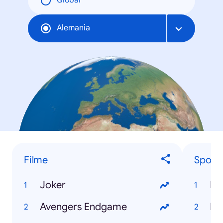
Global
Alemania
Filme
Sportl
Joker
Le
Avengers Endgame
Ne