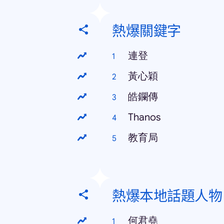
熱爆關鍵字
連登
黃心穎
皓鑭傳
Thanos
教育局
熱爆本地話題人物
何君堯