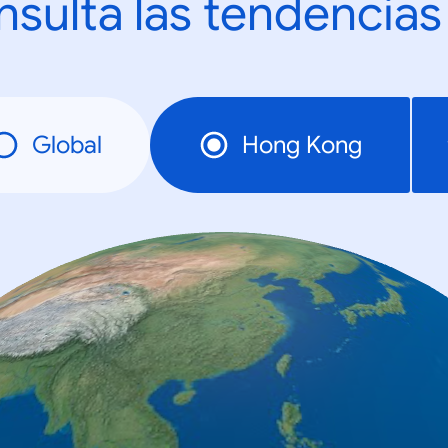
sulta las tendencias
Global
Hong Kong