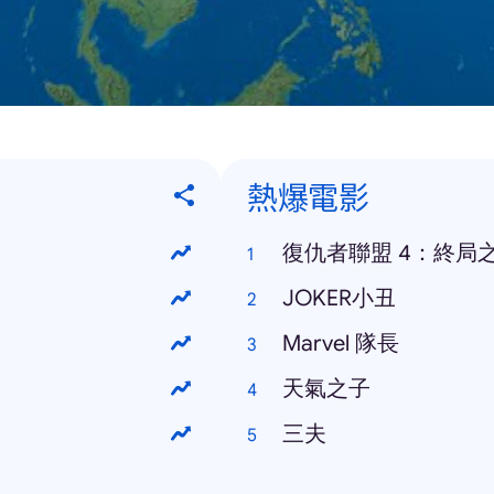
熱爆電影
復仇者聯盟 4：終局
JOKER小丑
Marvel 隊長
天氣之子
三夫