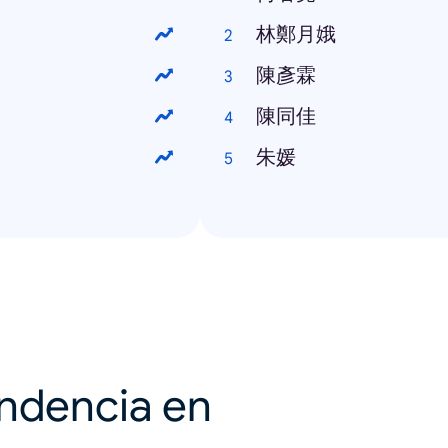
林鄭月娥
陳彥霖
陳同佳
朱媛
endencia en