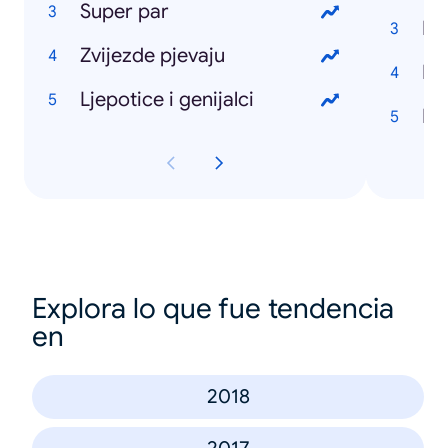
Super par
Di
Zvijezde pjevaju
Ljepotice i genijalci
Hr
Explora lo que fue tendencia
en
2018