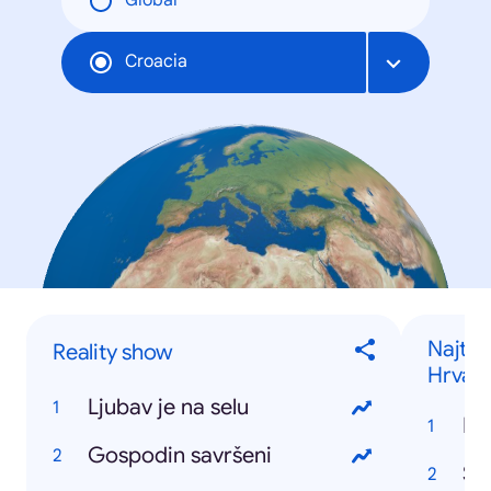
Global
Croacia
Najtra
Reality show
Hrvats
Ljubav je na selu
Gospodin savršeni
Štr