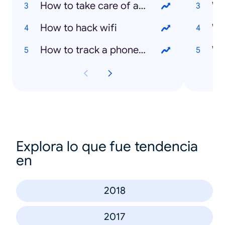
How to take care of a phone
Wh
How to hack wifi
Wh
How to track a phone number
Wh
Explora lo que fue tendencia
en
2018
2017