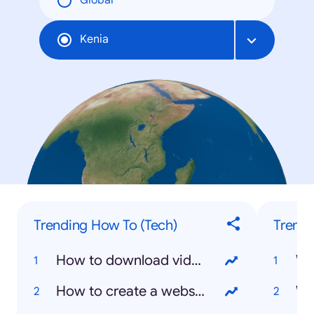
Global
Kenia
Trending How To (Tech)
Trendi
How to download videos from YouTube
Wh
How to create a website