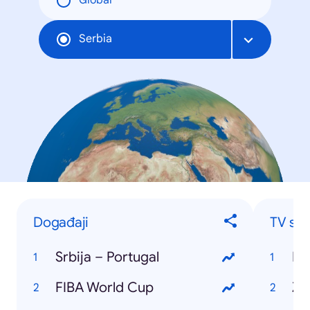
Global
Serbia
Događaji
TV ser
Srbija – Portugal
Ig
FIBA World Cup
Ži